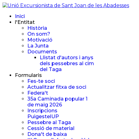
Inici
l'Entitat
Història
On som?
Motivació
La Junta
Documents
Llistat d'autors i anys
dels pessebres al cim
del Taga
Formularis
Fes-te soci
Actualitzar fitxa de soci
Federa't
35a Caminada popular 1
de maig 2026
Inscripcions
PuigestelUP
Pessebre al Taga
Cessió de material
Dona't de baixa