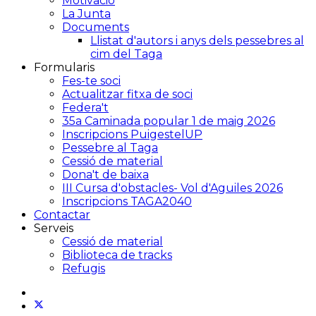
Motivació
La Junta
Documents
Llistat d'autors i anys dels pessebres al
cim del Taga
Formularis
Fes-te soci
Actualitzar fitxa de soci
Federa't
35a Caminada popular 1 de maig 2026
Inscripcions PuigestelUP
Pessebre al Taga
Cessió de material
Dona't de baixa
III Cursa d'obstacles- Vol d'Aguiles 2026
Inscripcions TAGA2040
Contactar
Serveis
Cessió de material
Biblioteca de tracks
Refugis