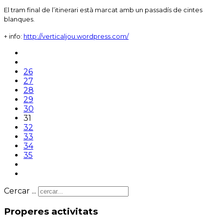
El tram final de l’itinerari està marcat amb un passadís de cintes
blanques.
+ info:
http://verticaljou.wordpress.com/
26
27
28
29
30
31
32
33
34
35
Cercar ...
Properes activitats