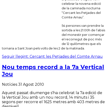
celebrar la novena edició
de la caminada nocturna
“Cercant les Petjades del
Comte Arnau”.
54 persones van prendre la
sortida a les 21:00h de l’absis
del monestir per començar
el recorregut de poc més
de 12 quilòmetres que els
tornaria a Sant Joan pels volts de les 2 de la matinada.
Seguir llegint: Cercant les Petjades del Comte Arnau
Nou temps record a la 7a Vertical
Jou
Notícies
31 Agost 2010
Aquest passat diumenge s'ha celebrat la 7a edició de
la Vertical Jou amb un nou record, 14 minuts i 35
segons per recorre el 1625 metres amb 403 metres de
desnivell.