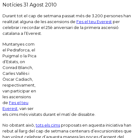
Notícies
31 Agost 2010
Durant tot el cap de setmana passat més de 3.200 persones han
realitzat alguna de les ascensions de
Fes el teu Everest
per
celebrar i recordar el 25è aniversari de la primera ascensió
catalana a l’Everest.
Muntanyes com
el Pedraforca, el
Puigmal o la Pica
d’Estats, on
Conrad Blanch,
Carles Vallès i
Òscar Cadiach,
respectivament,
van participar en
les ascensions
de
Fes el teu
Everest
, van ser
els cims més visitats durant el matí de dissabte.
No obstant això,
tots els cims
proposats en aquesta iniciativa han
rebut al llarg del cap de setmana centenars d’excursionistes que
han volgut celebrar d’aquesta manera les noces d’argent del