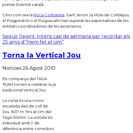
primer Everest català.
Cims com ara la
Roca Corbatera
, Sant Jeroni, la Mola de Colldejou,
el Puigpedrós o el Puigsacalm han superat les espectatives de les
entitats coordinadores de les ascensions.
Seguir llegint: Intens cap de setmana per recordar els
25 anys d'“Hem fet el cim”
Torna la Vertical Jou
Notícies
26 Agost 2010
Els companys del TAGA
TEAM tornen a celebrar la ja
tradicional Vertical Jou.
La cursa és una crono
escalada des de coll de
Jou, 1637 m. fins al cim del
Taga 2040m. La sortida és
individual amb 1′ de
diferència entre corredors.