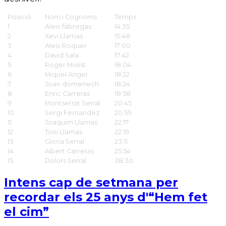
Posició
Nom i Cognoms
Temps
1
Aleix fàbregas
14:35
2
Xevi Llamas
15:48
3
Aleix Roquer
17:00
4
David Sala
17:42
5
Roger Molist
18:04
6
Miquel Angel
18:22
7
Joan domenech
18:24
8
Enric Carreras
18:58
9
Montserrat Serral
20:45
10
Sergi Fernandez
20:55
11
Joaquim Llamas
22:17
12
Toni Llamas
22:19
13
Gloria Serral
23:11
14
Albert Carreras
25:54
15
Dolors Serral
38:30
Intens cap de setmana per
recordar els 25 anys d'“Hem fet
el cim”