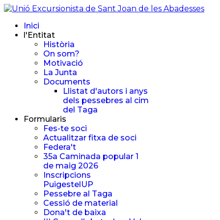
Inici
l'Entitat
Història
On som?
Motivació
La Junta
Documents
Llistat d'autors i anys
dels pessebres al cim
del Taga
Formularis
Fes-te soci
Actualitzar fitxa de soci
Federa't
35a Caminada popular 1
de maig 2026
Inscripcions
PuigestelUP
Pessebre al Taga
Cessió de material
Dona't de baixa