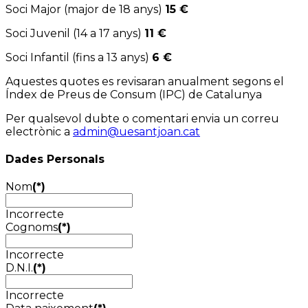
Soci Major (major de 18 anys)
15 €
Soci Juvenil (14 a 17 anys)
11 €
Soci Infantil (fins a 13 anys)
6 €
Aquestes quotes es revisaran anualment segons el
Índex de Preus de Consum (IPC) de Catalunya
Per qualsevol dubte o comentari envia un correu
electrònic a
admin@uesantjoan.cat
Dades Personals
Nom
(*)
Incorrecte
Cognoms
(*)
Incorrecte
D.N.I.
(*)
Incorrecte