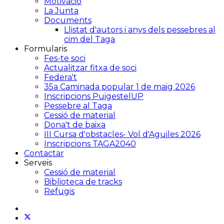
Motivació
La Junta
Documents
Llistat d'autors i anys dels pessebres al
cim del Taga
Formularis
Fes-te soci
Actualitzar fitxa de soci
Federa't
35a Caminada popular 1 de maig 2026
Inscripcions PuigestelUP
Pessebre al Taga
Cessió de material
Dona't de baixa
III Cursa d'obstacles- Vol d'Aguiles 2026
Inscripcions TAGA2040
Contactar
Serveis
Cessió de material
Biblioteca de tracks
Refugis