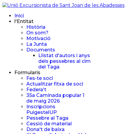
Inici
l'Entitat
Història
On som?
Motivació
La Junta
Documents
Llistat d'autors i anys
dels pessebres al cim
del Taga
Formularis
Fes-te soci
Actualitzar fitxa de soci
Federa't
35a Caminada popular 1
de maig 2026
Inscripcions
PuigestelUP
Pessebre al Taga
Cessió de material
Dona't de baixa