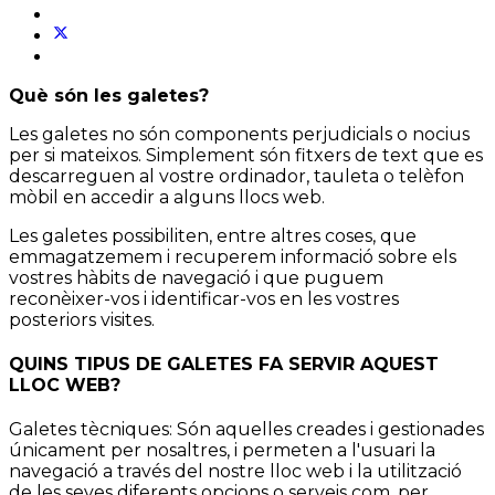
Què són les galetes?
Les galetes no són components perjudicials o nocius
per si mateixos. Simplement són fitxers de text que es
descarreguen al vostre ordinador, tauleta o telèfon
mòbil en accedir a alguns llocs web.
Les galetes possibiliten, entre altres coses, que
emmagatzemem i recuperem informació sobre els
vostres hàbits de navegació i que puguem
reconèixer-vos i identificar-vos en les vostres
posteriors visites.
QUINS TIPUS DE GALETES FA SERVIR AQUEST
LLOC WEB?
Galetes tècniques: Són aquelles creades i gestionades
únicament per nosaltres, i permeten a l'usuari la
navegació a través del nostre lloc web i la utilització
de les seves diferents opcions o serveis com, per