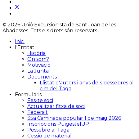
© 2026 Unió Excursionista de Sant Joan de les
Abadesses. Tots els drets són reservats.
Inici
l'Entitat
Història
On som?
Motivació
La Junta
Documents
Llistat d'autors i anys dels pessebres al
cim del Taga
Formularis
Fes-te soci
Actualitzar fitxa de soci
Federa't
35a Caminada popular 1 de maig 2026
Inscripcions PuigestelUP
Pessebre al Taga
Cessió de material