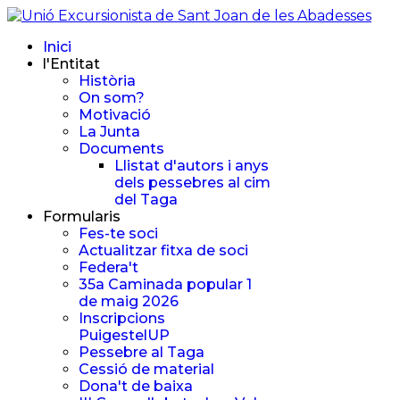
Inici
l'Entitat
Història
On som?
Motivació
La Junta
Documents
Llistat d'autors i anys
dels pessebres al cim
del Taga
Formularis
Fes-te soci
Actualitzar fitxa de soci
Federa't
35a Caminada popular 1
de maig 2026
Inscripcions
PuigestelUP
Pessebre al Taga
Cessió de material
Dona't de baixa