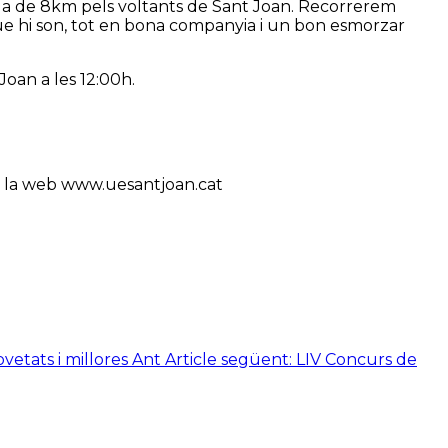
ida de 8km pels voltants de Sant Joan. Recorrerem
ue hi son, tot en bona companyia i un bon esmorzar
Joan a les 12:00h.
i a la web www.uesantjoan.cat
vetats i millores
Ant
Article següent: LIV Concurs de