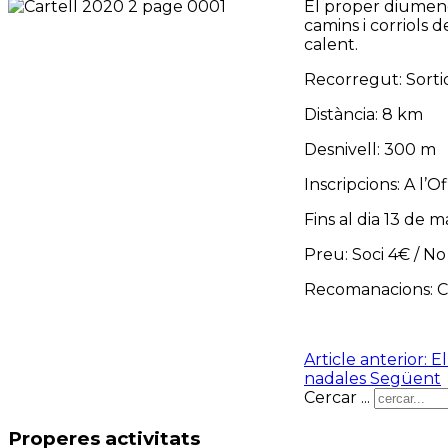
El proper diumeng
camins i corriols
calent.
Recorregut: Sortid
Distància: 8 km
Desnivell: 300 m
Inscripcions: A l’
Fins al dia 13 de 
Preu: Soci 4€ / No
Recomanacions: Ca
Article anterior: 
nadales
Següent
Cercar ...
Properes activitats