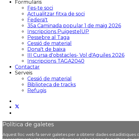
Formularis
Fes-te soci
Actualitzar fitxa de soci
Federa't
35a Caminada popular 1 de maig 2026
Inscripcions PuigestelUP
Pessebre al Taga
Cessió de material
Dona't de baixa
III Cursa d'obstacles- Vol d'Aguiles 2026
Inscripcions TAGA2040
Contactar
Serveis
Cessió de material
Biblioteca de tracks
Refugis
Política de galetes
Aquest lloc web fa servir galetes per a obtenir dades estadístique