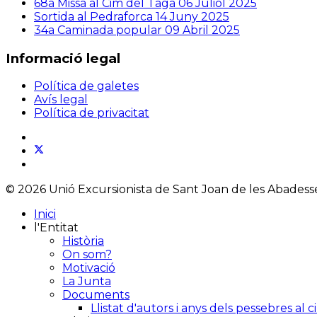
68a Missa al Cim del Taga
06 Juliol 2025
Sortida al Pedraforca
14 Juny 2025
34a Caminada popular
09 Abril 2025
Informació legal
Política de galetes
Avís legal
Política de privacitat
© 2026 Unió Excursionista de Sant Joan de les Abadesses
Inici
l'Entitat
Història
On som?
Motivació
La Junta
Documents
Llistat d'autors i anys dels pessebres al 