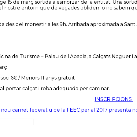
e 15 de març sortida a esmorzar de la entitat. Una sort
 del nostre entorn que de vegades oblidem o no sabem q
a des del monestir a les 9h. Arribada aproximada a Sant 
Oficina de Turisme – Palau de l’Abadia, a Calçats Noguer 
març
 soci 6€ / Menors 11 anys gratuït
l portar calçat i roba adequada per caminar.
INSCRIPCIONS
El nou carnet federatiu de la FEEC per al 2017 presenta no