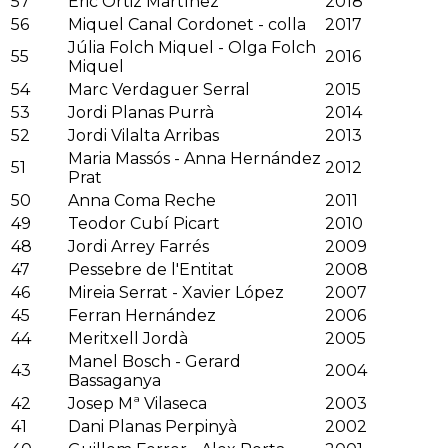
57
Èric Ortiz Martínez
2018
56
Miquel Canal Cordonet - colla
2017
Júlia Folch Miquel - Olga Folch
55
2016
Miquel
54
Marc Verdaguer Serral
2015
53
Jordi Planas Purrà
2014
52
Jordi Vilalta Arribas
2013
Maria Massós - Anna Hernández
51
2012
Prat
50
Anna Coma Reche
2011
49
Teodor Cubí Picart
2010
48
Jordi Arrey Farrés
2009
47
Pessebre de l'Entitat
2008
46
Mireia Serrat - Xavier López
2007
45
Ferran Hernández
2006
44
Meritxell Jordà
2005
Manel Bosch - Gerard
43
2004
Bassaganya
42
Josep Mª Vilaseca
2003
41
Dani Planas Perpinyà
2002