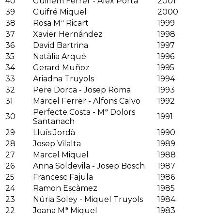
40
Guillem Ferrer - Alex Porta
2001
39
Guifré Miquel
2000
38
Rosa Mª Ricart
1999
37
Xavier Hernández
1998
36
David Bartrina
1997
35
Natàlia Arqué
1996
34
Gerard Muñoz
1995
33
Ariadna Truyols
1994
32
Pere Dorca - Josep Roma
1993
31
Marcel Ferrer - Alfons Calvo
1992
Perfecte Costa - Mª Dolors
30
1991
Santanach
29
Lluís Jordà
1990
28
Josep Vilalta
1989
27
Marcel Miquel
1988
26
Anna Soldevila - Josep Bosch
1987
25
Francesc Fajula
1986
24
Ramon Escàmez
1985
23
Núria Soley - Miquel Truyols
1984
22
Joana Mª Miquel
1983