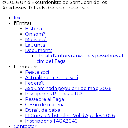
© 2026 Unió Excursionista de Sant Joan de les
Abadesses. Tots els drets són reservats.
Inici
l'Entitat
Història
On som?
Motivació
La Junta
Documents
Llistat d'autors i anys dels pessebres al
cim del Taga
Formularis
Fes-te soci
Actualitzar fitxa de soci
Federa't
35a Caminada popular 1 de maig 2026
Inscripcions PuigestelUP
Pessebre al Taga
Cessió de material
Dona't de baixa
III Cursa d'obstacles- Vol d'Aguiles 2026
Inscripcions TAGA2040
Contactar