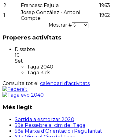
2
Francesc Fajula
1963
Josep González - Antoni
1
1962
Compte
Mostrar #
Properes activitats
Dissabte
19
Set
Taga 2040
Taga Kids
Consulta tot el
calendari d'activitats
Més llegit
Sortida a esmorzar 2020
59è Pessebre al cim del Taga
58a Marxa d'Orientació i Regularitat
62a Missa al Cim del Taga