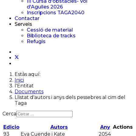
III Cursa d'obstacles- Vol
d'Aguiles 2026
Inscripcions TAGA2040
Contactar
Serveis
Cessió de material
Biblioteca de tracks
Refugis
Estàs aquí:
Inici
l'Entitat
Documents
Llistat d'autors i anys dels pessebres al cim del
Taga
Cerca
Edicio
Autors
Any
Actions
93
Eva Cuende i Kate
2054