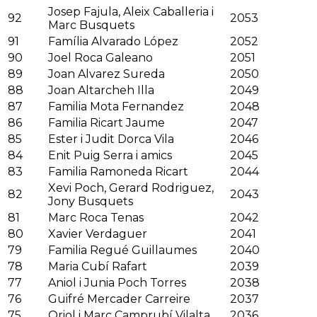
Josep Fajula, Aleix Caballeria i
92
2053
Marc Busquets
91
Família Alvarado López
2052
90
Joel Roca Galeano
2051
89
Joan Alvarez Sureda
2050
88
Joan Altarcheh Illa
2049
87
Familia Mota Fernandez
2048
86
Familia Ricart Jaume
2047
85
Ester i Judit Dorca Vila
2046
84
Enit Puig Serra i amics
2045
83
Familia Ramoneda Ricart
2044
Xevi Poch, Gerard Rodriguez,
82
2043
Jony Busquets
81
Marc Roca Tenas
2042
80
Xavier Verdaguer
2041
79
Familia Regué Guillaumes
2040
78
Maria Cubí Rafart
2039
77
Aniol i Junia Poch Torres
2038
76
Guifré Mercader Carreire
2037
75
Oriol i Marc Camprubí Vilalta
2036