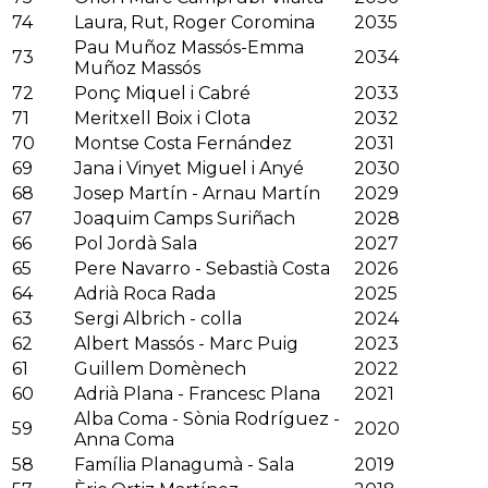
74
Laura, Rut, Roger Coromina
2035
Pau Muñoz Massós-Emma
73
2034
Muñoz Massós
72
Ponç Miquel i Cabré
2033
71
Meritxell Boix i Clota
2032
70
Montse Costa Fernández
2031
69
Jana i Vinyet Miguel i Anyé
2030
68
Josep Martín - Arnau Martín
2029
67
Joaquim Camps Suriñach
2028
66
Pol Jordà Sala
2027
65
Pere Navarro - Sebastià Costa
2026
64
Adrià Roca Rada
2025
63
Sergi Albrich - colla
2024
62
Albert Massós - Marc Puig
2023
61
Guillem Domènech
2022
60
Adrià Plana - Francesc Plana
2021
Alba Coma - Sònia Rodríguez -
59
2020
Anna Coma
58
Família Planagumà - Sala
2019