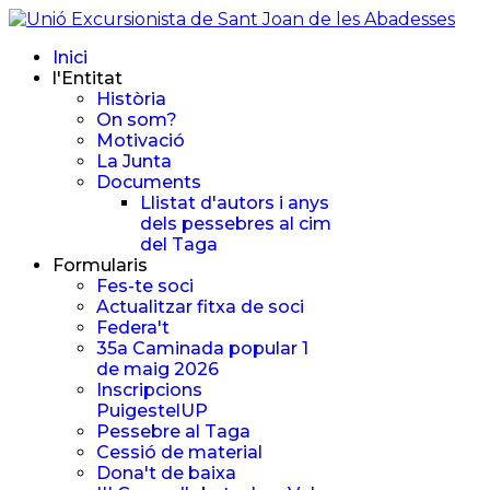
Inici
l'Entitat
Història
On som?
Motivació
La Junta
Documents
Llistat d'autors i anys
dels pessebres al cim
del Taga
Formularis
Fes-te soci
Actualitzar fitxa de soci
Federa't
35a Caminada popular 1
de maig 2026
Inscripcions
PuigestelUP
Pessebre al Taga
Cessió de material
Dona't de baixa