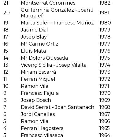
21
Montserrat Coromines
1982
Guillermina González - Joan J.
20
1981
Margalef
19
Marta Soler - Francesc Muñoz
1980
18
Jaume Dial
1979
17
Josep Blay
1978
16
Mª Carme Ortiz
1977
15
Lluís Mata
1976
14
Mª Dolors Quesada
1975
13
Vicenç Sicília - Josep Vilalta
1974
12
Miriam Escarrà
1973
11
Ferran Miquel
1972
10
Ramon Vila
1971
9
Francesc Fajula
1970
8
Josep Bosch
1969
7
David Serrat - Joan Santanach
1968
6
Jordi Canelles
1967
5
Ramon Vila
1966
4
Ferran Llagostera
1965
3
Francesc Vilaseca
1964