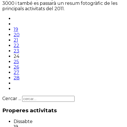
3000 i també es passarà un resum fotogràfic de les
principals activitats del 2011.
19
20
21
22
23
24
25
26
27
28
Cercar ...
Properes activitats
Dissabte
19