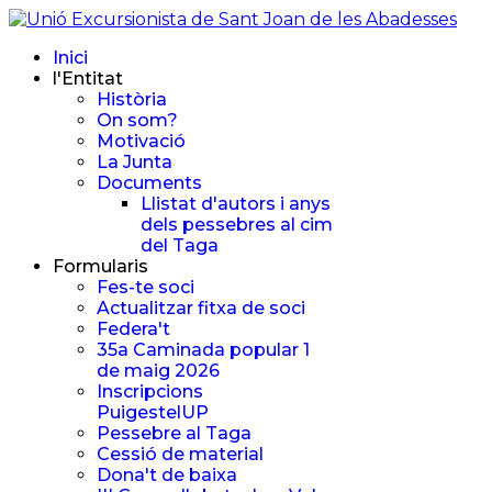
Inici
l'Entitat
Història
On som?
Motivació
La Junta
Documents
Llistat d'autors i anys
dels pessebres al cim
del Taga
Formularis
Fes-te soci
Actualitzar fitxa de soci
Federa't
35a Caminada popular 1
de maig 2026
Inscripcions
PuigestelUP
Pessebre al Taga
Cessió de material
Dona't de baixa