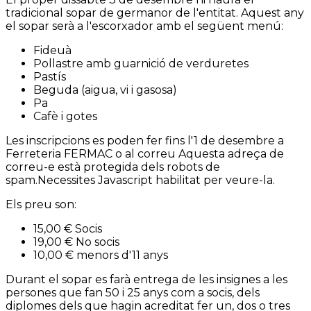
tradicional sopar de germanor de l'entitat. Aquest any
el sopar serà a l'escorxador amb el següent menú:
Fideuà
Pollastre amb guarnició de verduretes
Pastís
Beguda (aigua, vi i gasosa)
Pa
Cafè i gotes
Les inscripcions es poden fer fins l'1 de desembre a
Ferreteria FERMAC o al correu
Aquesta adreça de
correu-e està protegida dels robots de
spam.Necessites Javascript habilitat per veure-la.
Els preu son:
15,00 € Socis
19,00 € No socis
10,00 € menors d'11 anys
Durant el sopar es farà entrega de les insignes a les
persones que fan 50 i 25 anys com a socis, dels
diplomes dels que hagin acreditat fer un, dos o tres