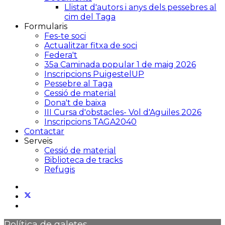
Llistat d'autors i anys dels pessebres al
cim del Taga
Formularis
Fes-te soci
Actualitzar fitxa de soci
Federa't
35a Caminada popular 1 de maig 2026
Inscripcions PuigestelUP
Pessebre al Taga
Cessió de material
Dona't de baixa
III Cursa d'obstacles- Vol d'Aguiles 2026
Inscripcions TAGA2040
Contactar
Serveis
Cessió de material
Biblioteca de tracks
Refugis
Política de galetes