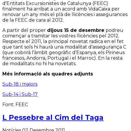
d'Entitats Excursionistes de Catalunya (FEEC)
finalment ha arribat a un acord amb VidaCaixa per
renovar un any més el plà de llicències i assegurances
de la FEEC de cara al 2012.
A partir del proper
dijous 15 de desembre
podreu
començar a tramitar les vostres llicències pel 2012.
Respecte el 2011, la principal novetat radica en el fet
que tant sols hi haurà una modalitat d'assegurança C
(que cobrirà l'àmbit geogràfic d'Espanya, els Pirineus
francesos, Andorra, Portugal i el Marroc). En la resta
de modalitats no hi ha novetats.
Més informació als quadres adjunts
Sub-18 i majors
Sub-14 i Sub-17
Font: FEEC
L Pessebre al Cim del Taga
Notícies
02 Desembre 2011