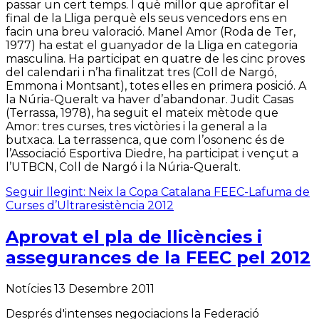
passar un cert temps. I què millor que aprofitar el
final de la Lliga perquè els seus vencedors ens en
facin una breu valoració. Manel Amor (Roda de Ter,
1977) ha estat el guanyador de la Lliga en categoria
masculina. Ha participat en quatre de les cinc proves
del calendari i n’ha finalitzat tres (Coll de Nargó,
Emmona i Montsant), totes elles en primera posició. A
la Núria-Queralt va haver d’abandonar. Judit Casas
(Terrassa, 1978), ha seguit el mateix mètode que
Amor: tres curses, tres victòries i la general a la
butxaca. La terrassenca, que com l’osonenc és de
l’Associació Esportiva Diedre, ha participat i vençut a
l’UTBCN, Coll de Nargó i la Núria-Queralt.
Seguir llegint: Neix la Copa Catalana FEEC-Lafuma de
Curses d’Ultraresistència 2012
Aprovat el pla de llicències i
assegurances de la FEEC pel 2012
Notícies
13 Desembre 2011
Després d'intenses negociacions la Federació