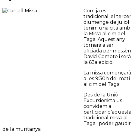
Com ja es
tradicional, el tercer
diumenge de juliol
tenim una cita amb
la Missa al cim del
Taga. Aquest any
tornarà a ser
oficiada per mossèn
David Compte i serà
la 63a edició.
La missa començarà
a les 9:30h del matí
al cim del Taga.
Des de la Unió
Excursionista us
convidem a
participar d'aquesta
tradicional missa al
Taga i poder gaudir
de la muntanya.