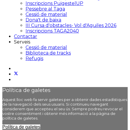
Inscripcions PuigestelUP
Pessebre al Taga
Cessió de material
Dona't de baixa
III Cursa d'obstacles- Vol d'Aguiles 2026
Inscripcions TAGA2040
Contactar
Serveis
Cessió de material
Biblioteca de tracks
Refugis
Política de galetes
Aquest lloc web fa servir galetes per a obtenir dades estadístiques
de la navegació dels seus usuaris. Si continueu navegant
considerem que accepteu el seu ús. Sempre podreu revocar el
vostre consentiment i obtenir més informació a la pàgina de
política de galetes.
Política de galetes