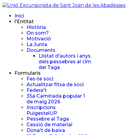
Inici
l'Entitat
Història
On som?
Motivació
La Junta
Documents
Llistat d'autors i anys
dels pessebres al cim
del Taga
Formularis
Fes-te soci
Actualitzar fitxa de soci
Federa't
35a Caminada popular 1
de maig 2026
Inscripcions
PuigestelUP
Pessebre al Taga
Cessió de material
Dona't de baixa