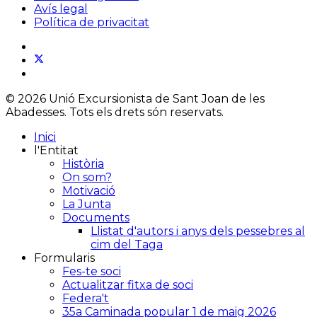
Avís legal
Política de privacitat
© 2026 Unió Excursionista de Sant Joan de les
Abadesses. Tots els drets són reservats.
Inici
l'Entitat
Història
On som?
Motivació
La Junta
Documents
Llistat d'autors i anys dels pessebres al
cim del Taga
Formularis
Fes-te soci
Actualitzar fitxa de soci
Federa't
35a Caminada popular 1 de maig 2026