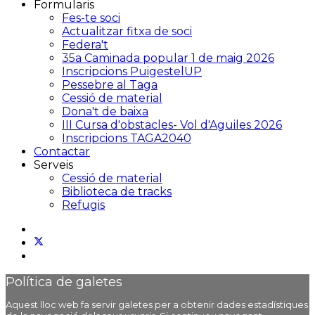
Formularis
Fes-te soci
Actualitzar fitxa de soci
Federa't
35a Caminada popular 1 de maig 2026
Inscripcions PuigestelUP
Pessebre al Taga
Cessió de material
Dona't de baixa
III Cursa d'obstacles- Vol d'Aguiles 2026
Inscripcions TAGA2040
Contactar
Serveis
Cessió de material
Biblioteca de tracks
Refugis
Política de galetes
Aquest lloc web fa servir galetes per a obtenir dades estadístiques