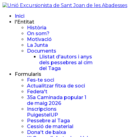
Inici
l'Entitat
Història
On som?
Motivació
La Junta
Documents
Llistat d'autors i anys
dels pessebres al cim
del Taga
Formularis
Fes-te soci
Actualitzar fitxa de soci
Federa't
35a Caminada popular 1
de maig 2026
Inscripcions
PuigestelUP
Pessebre al Taga
Cessió de material
Dona't de baixa