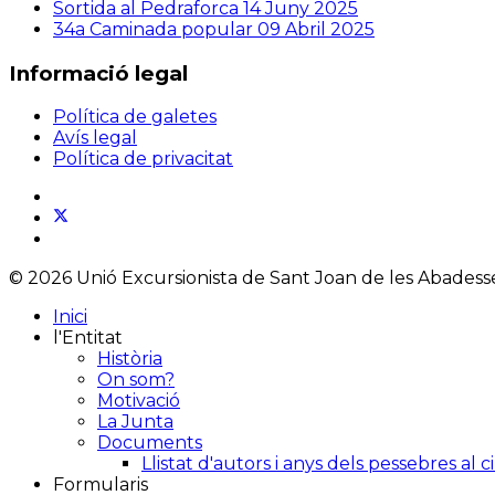
Sortida al Pedraforca
14 Juny 2025
34a Caminada popular
09 Abril 2025
Informació legal
Política de galetes
Avís legal
Política de privacitat
© 2026 Unió Excursionista de Sant Joan de les Abadesses
Inici
l'Entitat
Història
On som?
Motivació
La Junta
Documents
Llistat d'autors i anys dels pessebres al 
Formularis