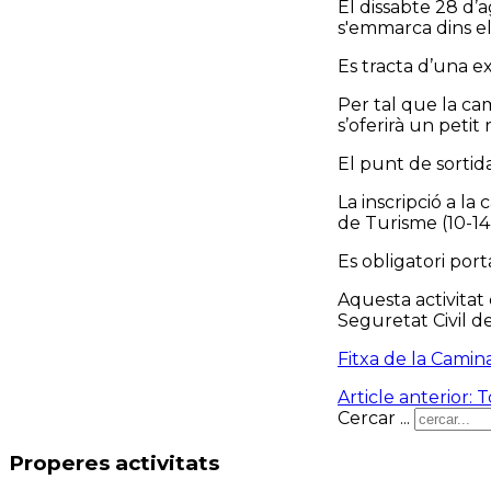
El dissabte 28 d’
s'emmarca dins el
Es tracta d’una e
Per tal que la ca
s’oferirà un petit 
El punt de sortida
La inscripció a la
de Turisme (10-14
Es obligatori por
Aquesta activitat
Seguretat Civil d
Fitxa de la Cami
Article anterior: 
Cercar ...
Properes activitats