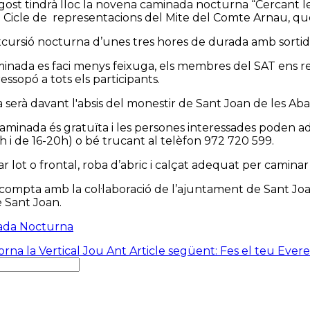
agost tindrà lloc la novena caminada nocturna “Cercant l
 Cicle de representacions del Mite del Comte Arnau, qu
xcursió nocturna d’unes tres hores de durada amb sortida
minada es faci menys feixuga, els membres del SAT ens 
ressopó a tots els participants.
 serà davant l'absis del monestir de Sant Joan de les Abad
 caminada és gratuïta i les persones interessades poden adr
h i de 16-20h) o bé trucant al telèfon 972 720 599.
tar lot o frontal, roba d’abric i calçat adequat per camin
 compta amb la col·laboració de l’ajuntament de Sant Joan
e Sant Joan.
nada Nocturna
Torna la Vertical Jou
Ant
Article següent: Fes el teu Evere