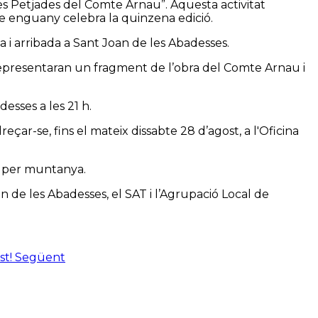
es Petjades del Comte Arnau”. Aquesta activitat
e enguany celebra la quinzena edició.
 i arribada a Sant Joan de les Abadesses.
representaran un fragment de l’obra del Comte Arnau i
esses a les 21 h.
eçar-se, fins el mateix dissabte 28 d’agost, a l'Oficina
ar per muntanya.
 de les Abadesses, el SAT i l’Agrupació Local de
st!
Següent