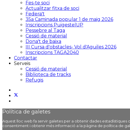
Fes-te soci
Actualitzar fitxa de soci
Federa't
35a Caminada popular 1 de maig 2026
Inscripcions PuigestelUP
Pessebre al Taga
Cessió de material
Dona't de baixa
III Cursa d'obstacles- Vol d'Aguiles 2026
Inscripcions TAGA2040
Contactar
Serveis
Cessió de material
Biblioteca de tracks
Refugis
Política de galetes
Aquest lloc web fa servir galetes per a obtenir dades estadístique
consentiment i obtenir més informació a la pàgina de política de ga