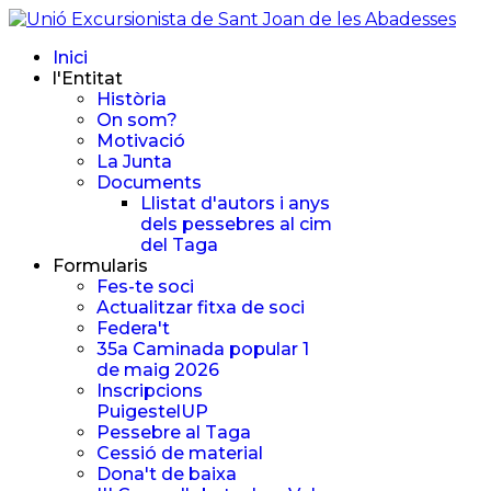
Inici
l'Entitat
Història
On som?
Motivació
La Junta
Documents
Llistat d'autors i anys
dels pessebres al cim
del Taga
Formularis
Fes-te soci
Actualitzar fitxa de soci
Federa't
35a Caminada popular 1
de maig 2026
Inscripcions
PuigestelUP
Pessebre al Taga
Cessió de material
Dona't de baixa