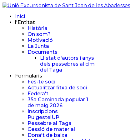
Inici
l'Entitat
Història
On som?
Motivació
La Junta
Documents
Llistat d'autors i anys
dels pessebres al cim
del Taga
Formularis
Fes-te soci
Actualitzar fitxa de soci
Federa't
35a Caminada popular 1
de maig 2026
Inscripcions
PuigestelUP
Pessebre al Taga
Cessió de material
Dona't de baixa