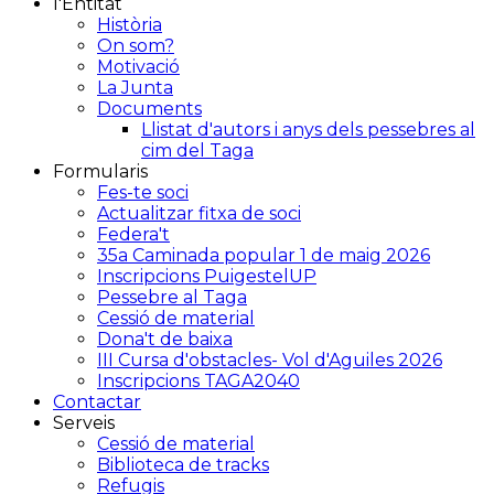
l'Entitat
Història
On som?
Motivació
La Junta
Documents
Llistat d'autors i anys dels pessebres al
cim del Taga
Formularis
Fes-te soci
Actualitzar fitxa de soci
Federa't
35a Caminada popular 1 de maig 2026
Inscripcions PuigestelUP
Pessebre al Taga
Cessió de material
Dona't de baixa
III Cursa d'obstacles- Vol d'Aguiles 2026
Inscripcions TAGA2040
Contactar
Serveis
Cessió de material
Biblioteca de tracks
Refugis