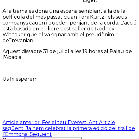
l'Eiger.
A la trama es dóna una escena semblant a la
de la
pel·lícula del mes passat quan Toni Kurtz i els seus
companys cauen i queden penjant de la corda. L'acció
està basada en el llibre best seller de Rodney
Whitaker que el va signar amb el pseudònim
deTrevanian.
Aquest dissabte 31 de juliol a les 19 hores al Palau de
l'Abadia.
Us hi esperem!!
Article anterior: Fes el teu Everest!
Ant
Article
següent: Ja hem celebrat la primera edició del trail de
l’Emmona!
Següent